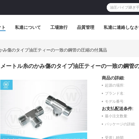
クト
私達について
工場旅行
品質管理
私達に連絡しなさ
かみ傷のタイプ油圧ティーの一致の鋼管の圧縮の付属品
メートル糸のかみ傷のタイプ油圧ティーの一致の鋼管
商品の詳細:
起源の場所:
ブランド名:
モデル番号:
お支払配送条件:
最小注文数量:
パッケージの詳細:
受渡し時間: