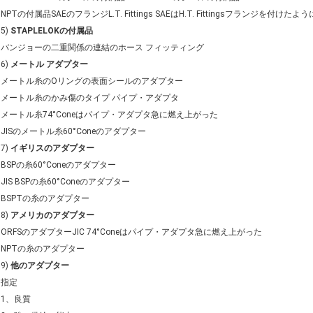
NPTの付属品SAEのフランジL.T. Fittings SAEはH.T. Fittingsフランジを付けたよ
5)
STAPLELOKの付属品
バンジョーの二重関係の連結のホース フィッティング
6)
メートル アダプター
メートル糸のOリングの表面シールのアダプター
メートル糸のかみ傷のタイプ パイプ・アダプタ
メートル糸74°Coneはパイプ・アダプタ急に燃え上がった
JISのメートル糸60°Coneのアダプター
7)
イギリスのアダプター
BSPの糸60°Coneのアダプター
JIS BSPの糸60°Coneのアダプター
BSPTの糸のアダプター
8)
アメリカのアダプター
ORFSのアダプターJIC 74°Coneはパイプ・アダプタ急に燃え上がった
NPTの糸のアダプター
9)
他のアダプター
指定
1、良質