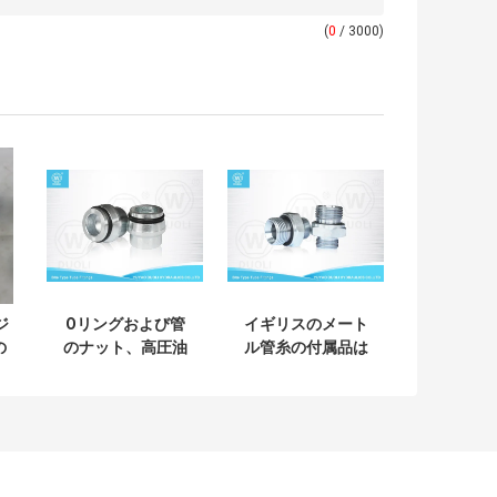
(
0
/ 3000)
ジ
Oリングおよび管
イギリスのメート
の
のナット、高圧油
ル管糸の付属品は
タ
圧付属品が付いて
タイプ、ED Rinの
度
いるタイプ管継手
油圧管継手をかむ
の帽子をかみなさ
い