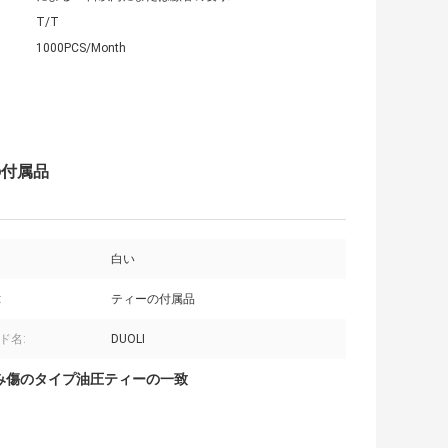
T/T
1000PCS/Month
の付属品
白い
:
ティーの付属品
ド名:
DUOLI
み傷のタイプ油圧ティーの一致