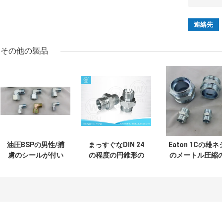
その他の製品
油圧BSPの男性/捕
まっすぐなDIN 24
Eaton 1Cの雄ネ
虜のシールが付い
の程度の円錐形の
のメートル圧縮
ている女性のかみ
座席かみ傷のタイ
管継手のコネク
傷のタイプ管継手
プ油圧ホースのコ
ーLシリーズ24
のアダプター
ネクターの付属品