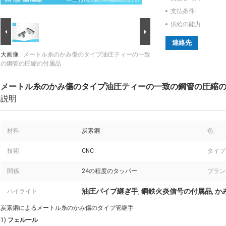
支払条件:
供給の能力:
連絡先
大画像 :
メートル糸のかみ傷のタイプ油圧ティーの一致
の鋼管の圧縮の付属品
メートル糸のかみ傷のタイプ油圧ティーの一致の鋼管の圧縮
説明
材料:
炭素鋼
色:
技術:
CNC
タイプ
関係:
24の程度のタッパー
ブラン
油圧パイプ継ぎ手
鋼鉄火炎信号の付属品
か
ハイライト:
,
,
炭素鋼によるメートル糸のかみ傷のタイプ管継手
1)
フェルール