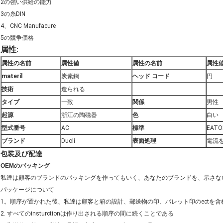
2の強い供給の能力
3の糸DIN
4、CNC Manufacure
5の競争価格
属性
:
属性の名前
属性値
属性の名前
属性
materil
炭素鋼
ヘッド コード
円
技術
造られる
タイプ
一致
関係
男性
起源
浙江の陶磁器
色
白い
型式番号
AC
標準
EATO
ブランド
Duoli
表面処理
電流
包装及び配達
OEMのパッキング
私達は顧客のブランドのパッキングを作ってもいく、あなたのブランドを、示さな
パッケージについて
1。順序が置かれた後、私達は顧客と箱の設計、郵送物の印、パレット印のectを
2. すべてのinsturctionは作り出される順序の間に続くことである