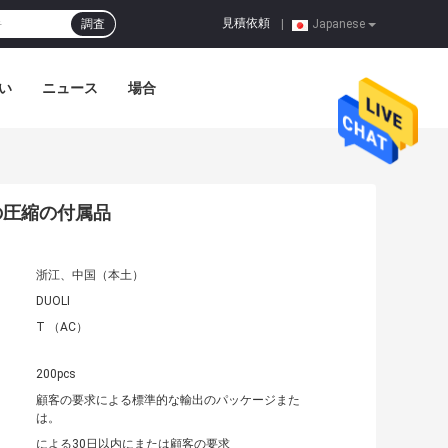
見積依頼
調査
|
Japanese
い
ニュース
場合
の圧縮の付属品
浙江、中国（本土）
DUOLI
T （AC）
200pcs
顧客の要求による標準的な輸出のパッケージまた
は。
による30日以内にまたは顧客の要求