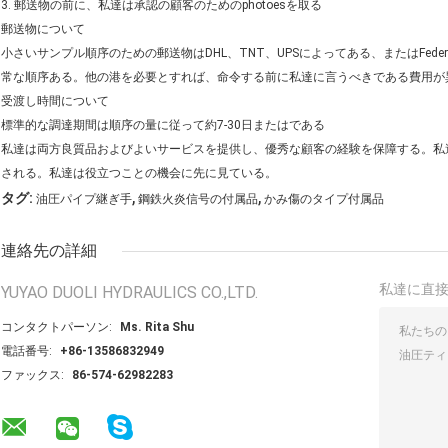
3. 郵送物の前に、私達は承認の顧客のためのphotoesを取る
郵送物について
小さいサンプル順序のための郵送物はDHL、TNT、UPSによってある、またはFeder
常な順序ある。他の港を必要とすれば、命令する前に私達に言うべきである費用が
受渡し時間について
標準的な調達期間は順序の量に従って約7-30日またはである
私達は両方良質品およびよいサービスを提供し、優秀な顧客の経験を保障する。私
される。私達は役立つことの機会に先に見ている。
,
,
タグ:
油圧パイプ継ぎ手
鋼鉄火炎信号の付属品
かみ傷のタイプ付属品
連絡先の詳細
私達に直
YUYAO DUOLI HYDRAULICS CO.,LTD.
コンタクトパーソン:
Ms. Rita Shu
電話番号:
+86-13586832949
ファックス:
86-574-62982283