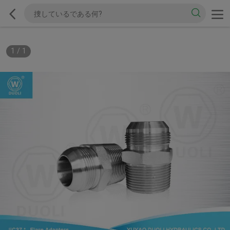
1
/
1