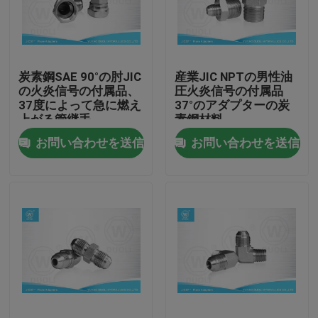
工場旅行
炭素鋼SAE 90°の肘JIC
産業JIC NPTの男性油
品質管理
の火炎信号の付属品、
圧火炎信号の付属品
37度によって急に燃え
37°のアダプターの炭
上がる管継手
素鋼材料
私達に連絡しなさい
お問い合わせを送信
お問い合わせを送信
ニュース
場合
油圧ホースの端付属品
油圧ホースのフェルールの付属品