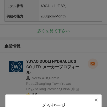
モデル番号
ADGA （1JT-SP）
供給の能力
2000pcs/Month
多くを見て下さい
企業情報
YUYAO DUOLI HYDRAULICS
CO.,LTD. メーカープロフィー
ル
North 48#,Xinmin
Road,Zhangting Town,Yuyao
City,Zhejiang Province,China. ,中国
5.0
確認された製造者
メッセージ