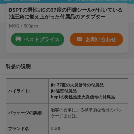
BSPTの男性JICの37度の円錐シールが付いている
油圧急に燃え上がった付属品のアダプター
MOQ：500pcs
ベストプライス
お問い合わせ
製品の説明
jic 37度の火炎信号の付属品
,
ハイライト:
jic隔壁付属品
,
bsptの男性油圧火炎信号の付属品
顧客の要求による標準的な輸出のパッ
パッケージの詳細
ケージまたは。
ブランド名
DUOLI